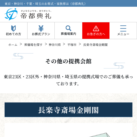
東京・神奈川・千葉・埼玉のお葬式・家族葬は《帝都典礼》
葬儀場案内
初めての方
お葬式プラン
お急ぎの方へ
メニュー
>
>
>
>
ホーム
葬儀場を探す
神奈川県
平塚市
長楽寺斎場金剛閣
その他の提携会館
東京23区・23区外・神奈川県・埼玉県の提携式場でのご葬儀も承っ
ております。
長楽寺斎場金剛閣