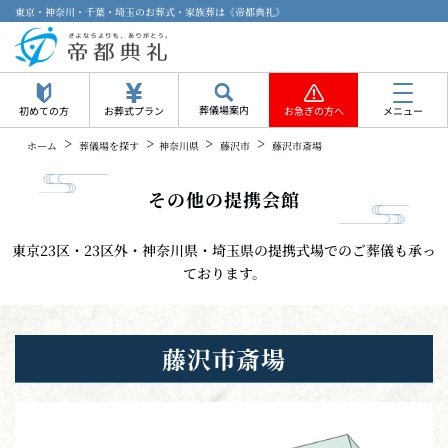
東京・神奈川・千葉・埼玉のお葬式・家族葬は《帝都典礼》
葬儀場案内
初めての方
お葬式プラン
お急ぎの方へ
メニュー
>
>
>
>
ホーム
葬儀場を探す
神奈川県
藤沢市
藤沢市斎場
その他の提携会館
東京23区・23区外・神奈川県・埼玉県の提携式場でのご葬儀も承っ
ております。
藤沢市斎場