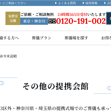
よくある質問
採用情報
会
礼》にご相談ください
ご依頼・ご相談無料
24時間365日受付
いたします
安置室
0120-191-002
完備
東京・神奈川
備する方へ
葬儀プラン
葬儀場を探す
お得
命寺来迎殿
その他の提携会館
・23区外・神奈川県・埼玉県の提携式場でのご葬儀も承っ