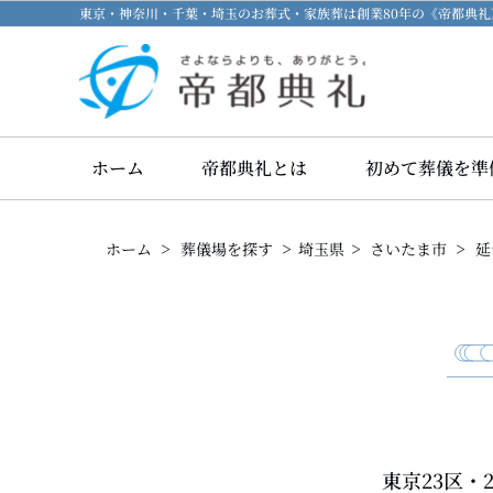
東京・神奈川・千葉・埼玉のお葬式・家族葬は創業80年の《帝都典
ホーム
帝都典礼とは
初めて葬儀を準
>
>
>
>
ホーム
葬儀場を探す
埼玉県
さいたま市
延
東京23区