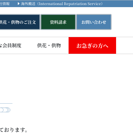
社情報
海外搬送（International Repatriation Service）
供花・供物のご注文
資料請求
お問い合わせ
お急ぎの方へ
な会員制度
供花・供物
ております。