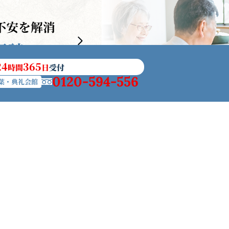
24
365
時間
日
受付
0120-594-556
葉・典礼会館
の社葬
アフターサービス