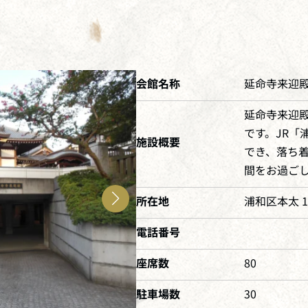
会館名称
延命寺来迎
延命寺来迎
です。JR「
施設概要
でき、落ち
間をお過ご
所在地
浦和区本太 1-
電話番号
座席数
80
駐車場数
30