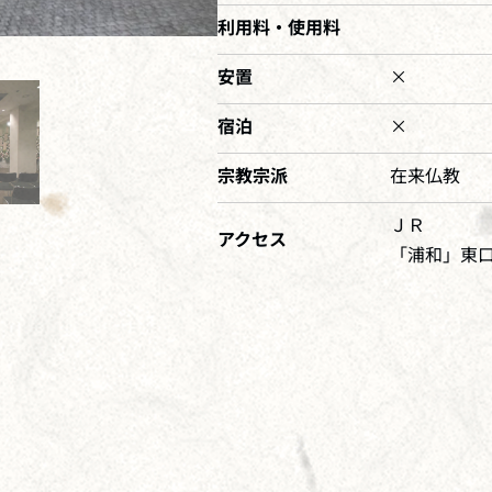
利用料・使用料
安置
×
宿泊
×
宗教宗派
在来仏教
ＪＲ
アクセス
「浦和」東口