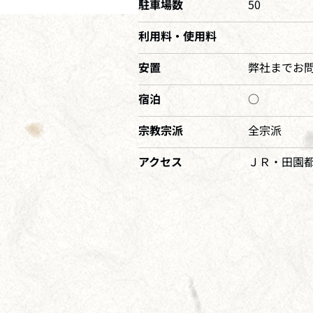
駐車場数
50
利用料・使用料
安置
弊社までお
宿泊
○
宗教宗派
全宗派
アクセス
ＪＲ・田園都