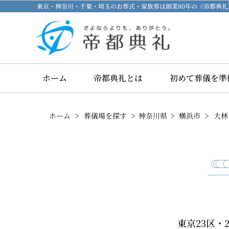
東京・神奈川・千葉・埼玉のお葬式・家族葬は創業80年の《帝都典
ホーム
帝都典礼とは
初めて葬儀を準
>
>
>
>
ホーム
葬儀場を探す
神奈川県
横浜市
大林
東京23区