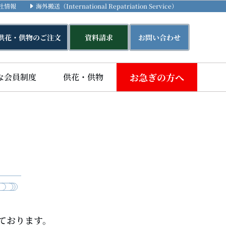
社情報
海外搬送（International Repatriation Service）
供花・供物のご注文
資料請求
お問い合わせ
お急ぎの方へ
な会員制度
供花・供物
ております。