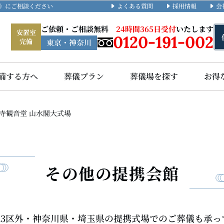
よくある質問
採用情報
会
礼》にご相談ください
ご依頼・ご相談無料
24時間365日受付
いたします
安置室
0120-191-002
完備
東京・神奈川
備する方へ
葬儀プラン
葬儀場を探す
お得
寺観音堂 山水閣大式場
その他の提携会館
・23区外・神奈川県・埼玉県の提携式場でのご葬儀も承っ