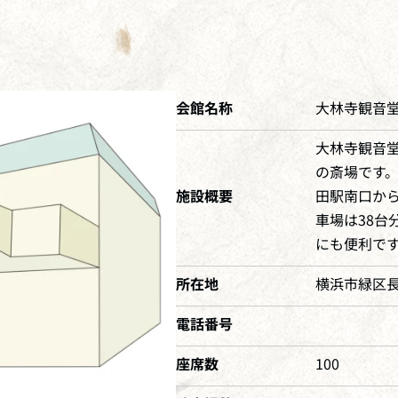
会館名称
大林寺観音堂
大林寺観音堂
の斎場です。
施設概要
田駅南口から
車場は38台
にも便利で
所在地
横浜市緑区長津
電話番号
座席数
100