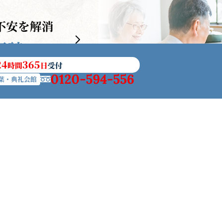
24
365
時間
日
受付
0120-594-556
葉・典礼会館
の社葬
アフターサービス