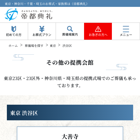
東京・神奈川・千葉・埼玉のお葬式・家族葬は《帝都典礼》
葬儀場案内
初めての方
お葬式プラン
お急ぎの方へ
メニュー
>
>
>
ホーム
葬儀場を探す
東京
渋谷区
その他の提携会館
東京23区・23区外・神奈川県・埼玉県の提携式場でのご葬儀も承っ
ております。
東京 渋谷区
大善寺