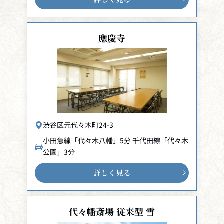
應慶寺
渋谷区元代々木町24-3
小田急線「代々木八幡」5分 千代田線「代々木
公園」3分
詳しく見る
代々幡斎場 従来型 雪