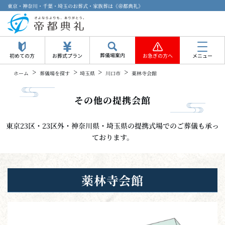
東京・神奈川・千葉・埼玉のお葬式・家族葬は《帝都典礼》
葬儀場案内
初めての方
お葬式プラン
お急ぎの方へ
メニュー
>
>
>
>
ホーム
葬儀場を探す
埼玉県
川口市
薬林寺会館
その他の提携会館
東京23区・23区外・神奈川県・埼玉県の提携式場でのご葬儀も承っ
ております。
薬林寺会館