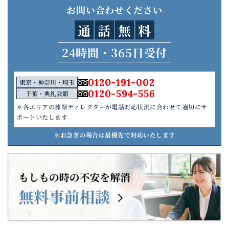
お問い合わせください
通
話
無
料
24時間・365日受付
0120-191-002
東京・神奈川・埼玉
0120-594-556
千葉・典礼会館
＊各エリアの葬祭ディレクターが電話対応状況に合わせて適切にサ
ポートいたします
＊お急ぎの場合は最優先で対応いたします