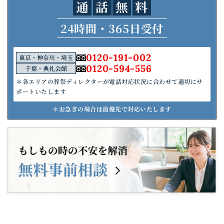
通
話
無
料
24時間・365日受付
0120-191-002
東京・神奈川・埼玉
0120-594-556
千葉・典礼会館
＊各エリアの葬祭ディレクターが電話対応状況に合わせて適切にサ
ポートいたします
＊お急ぎの場合は最優先で対応いたします