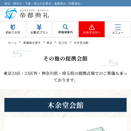
東京・神奈川・千葉・埼玉のお葬式・家族葬は《帝都典礼》
葬儀場案内
初めての方
お葬式プラン
お急ぎの方へ
メニュー
>
>
>
>
ホーム
葬儀場を探す
東京
足立区
木余堂会館
その他の提携会館
東京23区・23区外・神奈川県・埼玉県の提携式場でのご葬儀も承っ
ております。
木余堂会館