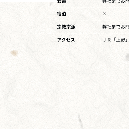
安置
弊社までお
宿泊
×
宗教宗派
弊社までお
アクセス
ＪＲ「上野」