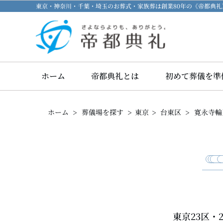
東京・神奈川・千葉・埼玉のお葬式・家族葬は創業80年の《帝都典
ホーム
帝都典礼とは
初めて葬儀を準
>
>
>
>
ホーム
葬儀場を探す
東京
台東区
寛永寺輪
東京23区