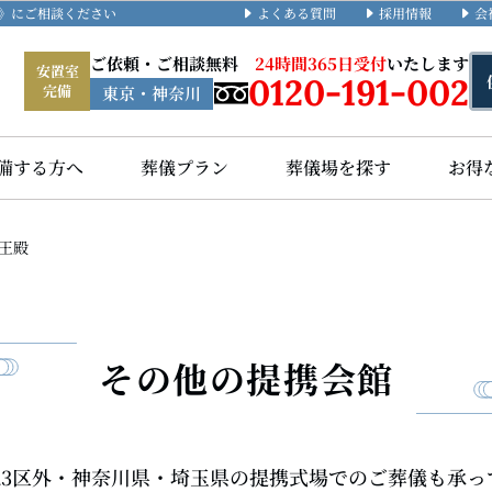
よくある質問
採用情報
会
礼》にご相談ください
ご依頼・ご相談無料
24時間365日受付
いたします
安置室
0120-191-002
完備
東京・神奈川
備する方へ
葬儀プラン
葬儀場を探す
お得
王殿
その他の提携会館
・23区外・神奈川県・埼玉県の提携式場でのご葬儀も承っ