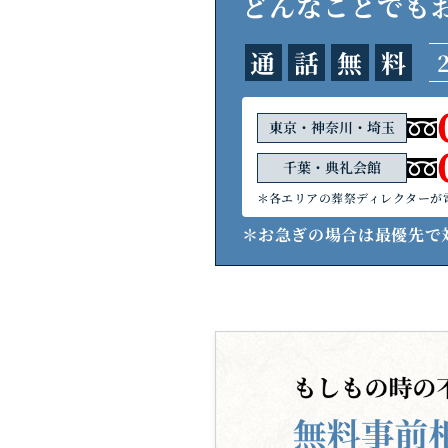
どんなことでも
通
話
無
料
東京・神奈川・埼玉
千葉・典礼会館
＊各エリアの葬祭ディレクターが
＊お急ぎの場合は最優先で