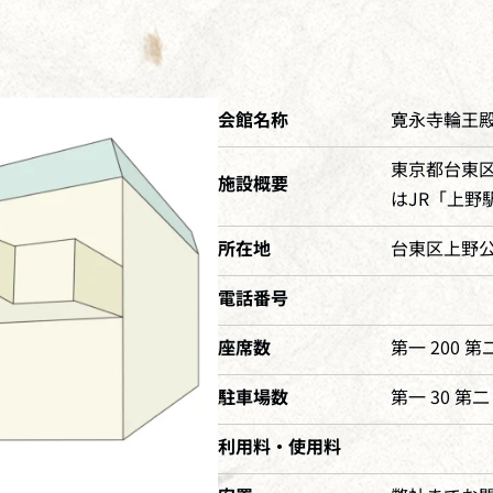
会館名称
寛永寺輪王
東京都台東
施設概要
はJR「上野
所在地
台東区上野公園
電話番号
座席数
第一 200 第二
駐車場数
第一 30 第二 
利用料・使用料