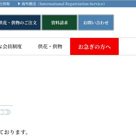
社情報
海外搬送（International Repatriation Service）
供花・供物のご注文
資料請求
お問い合わせ
お急ぎの方へ
な会員制度
供花・供物
ております。