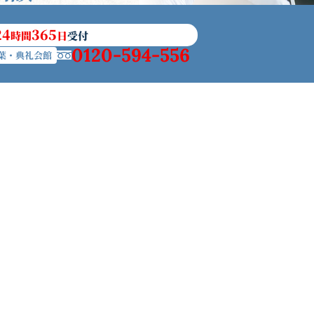
24
365
時間
日
受付
0120-594-556
葉・典礼会館
の社葬
アフターサービス
相続手続きサポート
成年後見人
探す