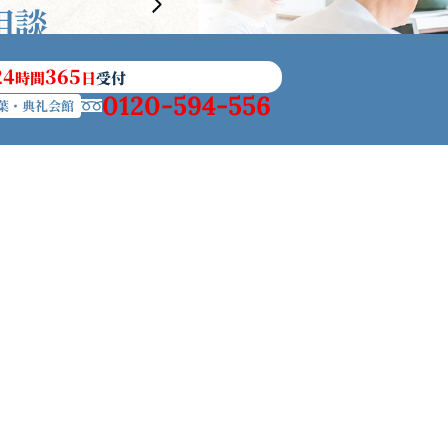
24
365
時間
日
受付
0120-594-556
葉・典礼会館
の社葬
アフターサービス
相続手続きサポート