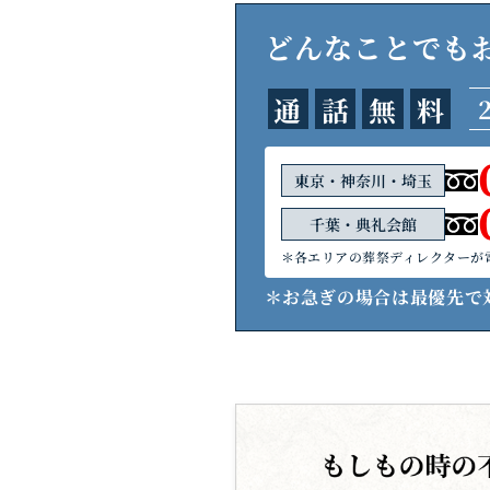
どんなことでも
通
話
無
料
東京・神奈川・埼玉
千葉・典礼会館
＊各エリアの葬祭ディレクターが
＊お急ぎの場合は最優先で