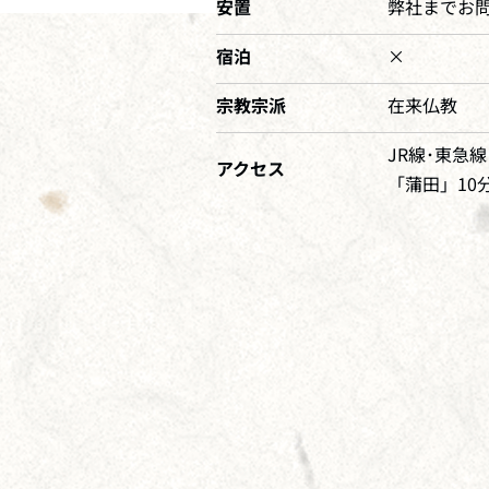
安置
弊社までお
宿泊
×
宗教宗派
在来仏教
JR線･東急線
アクセス
「蒲田」10