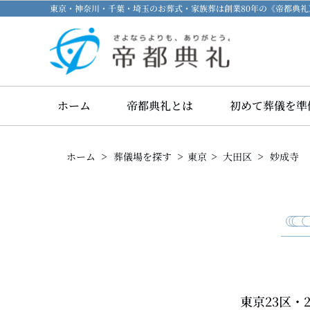
東京・神奈川・千葉・埼玉のお葬式・家族葬は創業80年の《帝都典
ホーム
帝都典礼とは
初めて葬儀を準
>
>
>
>
ホーム
葬儀場を探す
東京
大田区
妙成寺
東京23区