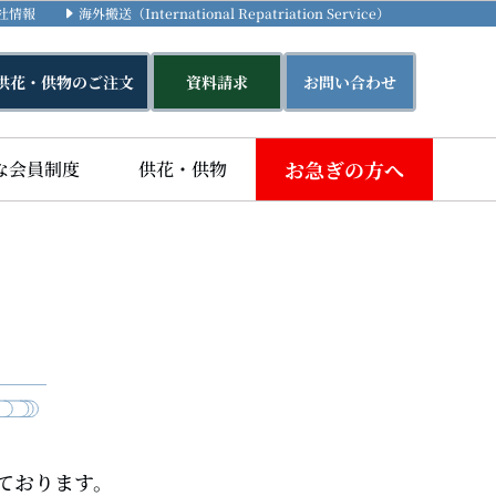
社情報
海外搬送（International Repatriation Service）
供花・供物のご注文
資料請求
お問い合わせ
お急ぎの方へ
な会員制度
供花・供物
ております。