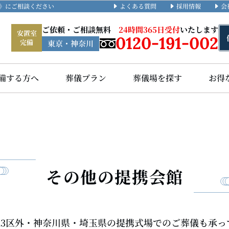
よくある質問
採用情報
会
礼》にご相談ください
ご依頼・ご相談無料
24時間365日受付
いたします
安置室
0120-191-002
完備
東京・神奈川
備する方へ
葬儀プラン
葬儀場を探す
お得
その他の提携会館
・23区外・神奈川県・埼玉県の提携式場でのご葬儀も承っ