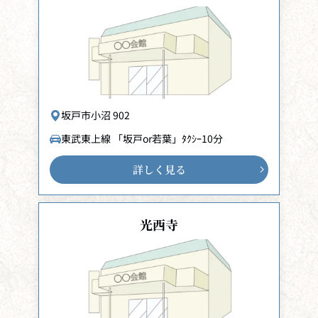
坂戸市小沼 902
東武東上線 「坂戸or若葉」ﾀｸｼｰ10分
詳しく見る
光西寺