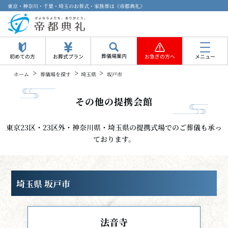
東京・神奈川・千葉・埼玉のお葬式・家族葬は《帝都典礼》
葬儀場案内
初めての方
お葬式プラン
お急ぎの方へ
メニュー
>
>
>
ホーム
葬儀場を探す
埼玉県
坂戸市
その他の提携会館
東京23区・23区外・神奈川県・埼玉県の提携式場でのご葬儀も承っ
ております。
埼玉県 坂戸市
法音寺